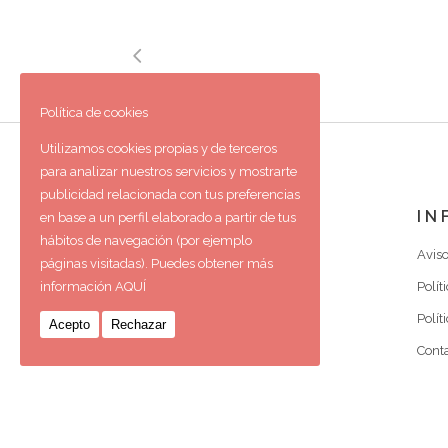
Política de cookies
Utilizamos cookies propias y de terceros
para analizar nuestros servicios y mostrarte
publicidad relacionada con tus preferencias
IN
en base a un perfil elaborado a partir de tus
hábitos de navegación (por ejemplo
Aviso
páginas visitadas). Puedes obtener más
Polít
información
AQUÍ
Polít
Acepto
Rechazar
Cont