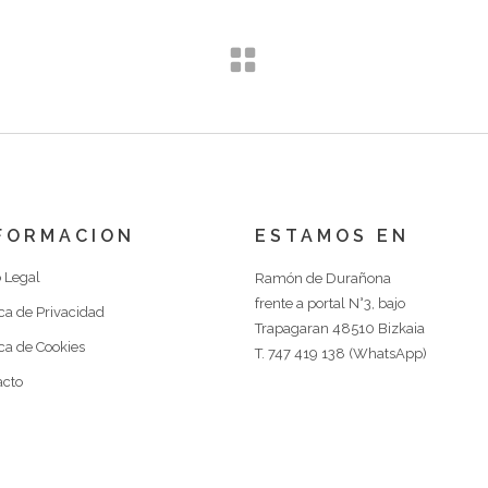
FORMACION
ESTAMOS EN
 Legal
Ramón de Durañona
frente a portal N°3, bajo
ica de Privacidad
Trapagaran 48510 Bizkaia
ica de Cookies
T. 747 419 138 (WhatsApp)
acto