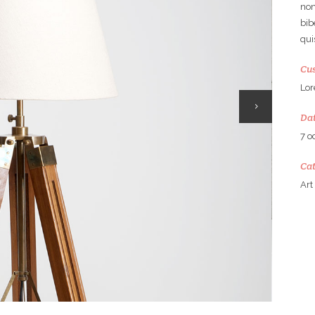
non
bib
qui
Cus
Lor
Da
7 o
Ca
Art