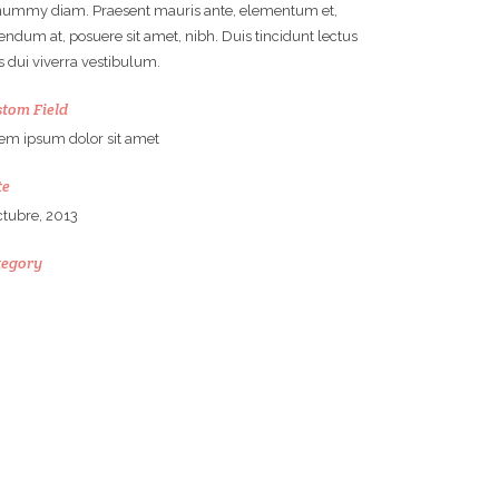
ummy diam. Praesent mauris ante, elementum et,
endum at, posuere sit amet, nibh. Duis tincidunt lectus
s dui viverra vestibulum.
tom Field
em ipsum dolor sit amet
te
ctubre, 2013
tegory