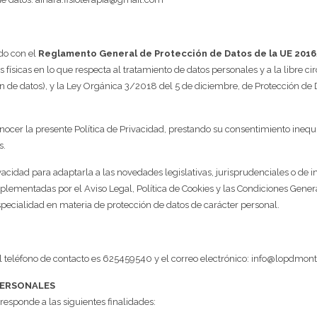
do con el
Reglamento General de Protección de Datos de la UE 201
s físicas en lo que respecta al tratamiento de datos personales y a la libre ci
de datos), y la Ley Orgánica 3/2018 del 5 de diciembre, de Protección de 
conocer la presente Política de Privacidad, prestando su consentimiento ineq
s.
vacidad para adaptarla a las novedades legislativas, jurisprudenciales o de 
lementadas por el Aviso Legal, Política de Cookies y las Condiciones Gener
specialidad en materia de protección de datos de carácter personal.
eléfono de contacto es 625459540 y el correo electrónico: info@lopdmont
PERSONALES
responde a las siguientes finalidades: