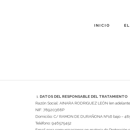
INICIO
E
DATOS DEL RESPONSABLE DEL TRATAMIENTO
Razón Social: AINARA RODRIGUEZ LEÓN (en adelante 
NIF: 78920368P
Domicilio: C/ RAMON DE DURAÑONA Nº16 bajo – 48
Teléfono: 946575452
Email para comunicaciones en materia de Protección d