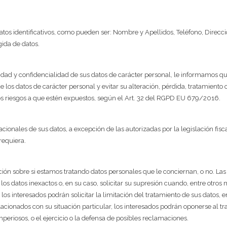
datos identificativos, como pueden ser: Nombre y Apellidos, Teléfono, Direcci
ida de datos.
dad y confidencialidad de sus datos de carácter personal, le informamos qu
e los datos de carácter personal y evitar su alteración, pérdida, tratamiento
los riesgos a que estén expuestos, según el Art. 32 del RGPD EU 679/2016.
acionales de sus datos, a excepción de las autorizadas por la legislación fi
requiera.
ión sobre si estamos tratando datos personales que le conciernan, o no. Las
e los datos inexactos o, en su caso, solicitar su supresión cuando, entre otros
los interesados podrán solicitar la limitación del tratamiento de sus datos
lacionados con su situación particular, los interesados podrán oponerse al t
imperiosos, o el ejercicio o la defensa de posibles reclamaciones.