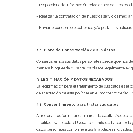
– Proporcionarle información relacionada con los produ
– Realizar la contratación de nuestros servicios media
– Enviarle por correo electrónico y/o postal las notici
2.1. Plazo de Conservación de sus datos
Conservaremos sus datos personales desde que nos dé s
manera bloqueada durante los plazos legalmente exig
LEGITIMACIÓN Y DATOS RECABADOS
La legitimación para el tratamiento de sus datos es el 
de aceptación de esta política) en el momento de facili
3.1. Consentimiento para tratar sus datos
Al rellenar los formularios, marcar la casilla “Acepto la
habilitadas al efecto, el Usuario manifiesta haber leíd
datos personales conforme a las finalidades indicadas.