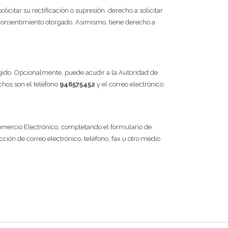
licitar su rectificación o supresión, derecho a solicitar
l consentimiento otorgado. Asimismo, tiene derecho a
legido. Opcionalmente, puede acudir a la Autoridad de
chos son el teléfono
946575452
y el correo electrónico:
 Comercio Electrónico, completando el formulario de
ción de correo electrónico, teléfono, fax u otro medio