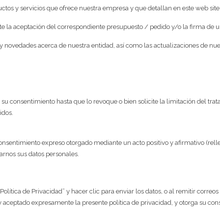
ctos y servicios que ofrece nuestra empresa y que detallan en este web site
nte la aceptación del correspondiente presupuesto / pedido y/o la firma de u
as y novedades acerca de nuestra entidad, así como las actualizaciones de nue
u consentimiento hasta que lo revoque o bien solicite la limitación del tra
idos.
consentimiento expreso otorgado mediante un acto positivo y afirmativo (rell
tarnos sus datos personales.
 Política de Privacidad” y hacer clic para enviar los datos, o al remitir corre
o y aceptado expresamente la presente política de privacidad, y otorga su co