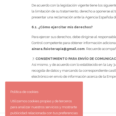
De acuerdo con la legislación vigente tiene los siguiente
la limitación de su tratamiento, derecho a oponerse al 
presentar una reclamación ante la Agencia Española d
6.1. ¿Cómo ejercitar mis derechos?
Para ejercer sus derechos, debe dirigirse al responsabl
Control competente para obtener información adicional 
ainara.fisioterapia@gmail.com
. Recuerde acompaña
CONSENTIMIENTO PARA ENVÍO DE COMUNICAC
Así mismo, y de acuerdo con lo establecido en la Ley 3
recogida de datos y marcando la correspondiente casilla
electrónico en envío de información acerca de la Empr
Política de cookies
Utilizamos cookies propias y de terceros
para analizar nuestros servicios y mostrarte
publicidad relacionada con tus preferencias